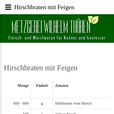
Hirschbraten mit Feigen
M
E
T
Z
G
E
R
E
I
W
I
L
H
E
L
M
T
H
Ö
R
E
N
Fleisch- und Wurstwaren für Kenner und Geniesser
Hirschbraten
mit
Feigen
Menge
Einheit
Zutaten
600 - 800
g
Hüftbraten vom Hirsch