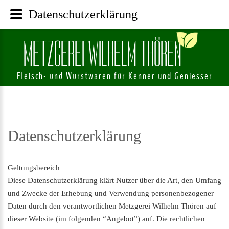
Datenschutzerklärung
M
E
T
Z
G
E
R
E
I
W
I
L
H
E
L
M
T
H
Ö
R
E
N
Fleisch- und Wurstwaren für Kenner und Geniesser
Datenschutzerklärung
Geltungsbereich
Diese Datenschutzerklärung klärt Nutzer über die Art, den Umfang
und Zwecke der Erhebung und Verwendung personenbezogener
Daten durch den verantwortlichen Metzgerei Wilhelm Thören auf
dieser Website (im folgenden “Angebot”) auf. Die rechtlichen